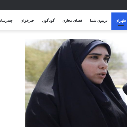
پایان امسال
طهران
تریبون شما
فضای مجازی
گوناگون
خبرخوان
چندرسانه