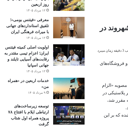
روز اربعین
۱۲ مرداد ۱۴۰۵
معرفی «فیتنس بومی»؛
تلفیق استانداردهای جهانی
هروند در
با میراث فرهنگی ایران
۱۲ مرداد ۱۴۰۵
اولویت اصلی کمیته فیتنس
میبرد
ایران؛ اعزام تیمی مقتدر به
رقابت‌های آسیایی تایلند و
و فروشگاه‌های
جهانی اسپانیا
۱۲ مرداد ۱۴۰۵
خدمات اربعین در «همراه
مصوبه «الزام
من»
 پلاستیکی در
۹ مرداد ۱۴۰۵
ه مقرر شد،
توسعه زیرساخت‌های
.
ارتباطی ایلام با افتتاح ۷۸
ه که بر این
پروژه همراه اول شتاب
گرفت