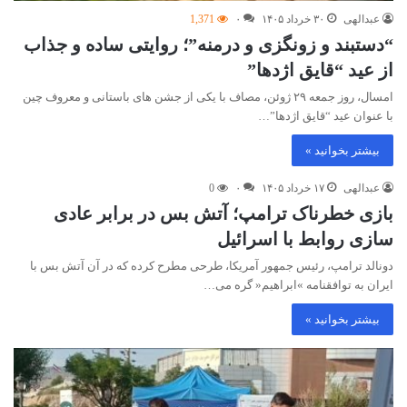
عبدالهی
۳۰ خرداد ۱۴۰۵
۰
1,371
“دستبند و زونگزی و درمنه”؛ روایتی ساده و جذاب
از عید “قایق اژدها”
امسال، روز جمعه ۲۹ ژوئن، مصاف با یکی از جشن های باستانی و معروف چین
با عنوان عید “قایق اژدها”…
بیشتر بخوانید »
عبدالهی
۱۷ خرداد ۱۴۰۵
۰
0
بازی خطرناک ترامپ؛ آتش بس در برابر عادی
سازی روابط با اسرائیل
دونالد ترامپ، رئیس جمهور آمریکا، طرحی مطرح کرده که در آن آتش بس با
ایران به توافقنامه »ابراهیم« گره می…
بیشتر بخوانید »