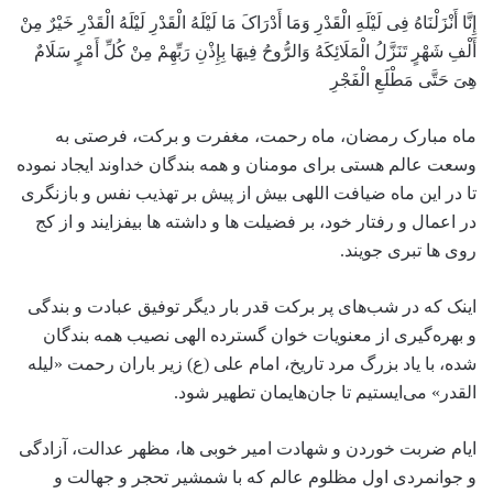
إِنَّا أَنْزَلْنَاهُ فِی لَیْلَهِ الْقَدْرِ وَمَا أَدْرَاکَ مَا لَیْلَهُ الْقَدْرِ لَیْلَهُ الْقَدْرِ خَیْرٌ مِنْ
أَلْفِ شَهْرٍ تَنَزَّلُ الْمَلَائِکَهُ وَالرُّوحُ فِیهَا بِإِذْنِ رَبِّهِمْ مِنْ کُلِّ أَمْرٍ سَلَامٌ
هِیَ حَتَّى مَطْلَعِ الْفَجْرِ
ماه مبارک رمضان، ماه رحمت، مغفرت و برکت، فرصتی به
وسعت عالم هستی برای مومنان و همه بندگان خداوند ایجاد نموده
تا در این ماه ضیافت اللهی بیش از پیش بر تهذیب نفس و بازنگری
در اعمال و رفتار خود، بر فضیلت ها و داشته ها بیفزایند و از کج
روی ها تبری جویند.
اینک که در شب‌های پر برکت قدر بار دیگر توفیق عبادت و بندگی
و بهره‌گیری از معنویات خوان گسترده الهی نصیب همه بندگان
شده، با یاد بزرگ‌ مرد تاریخ، امام علی (ع) زیر باران رحمت «لیله
القدر» می‌ایستیم تا جان‌هایمان تطهیر شود.
ایام ضربت خوردن و شهادت امیر خوبی ها، مظهر عدالت، آزادگی
و جوانمردی اول مظلوم عالم که با شمشیر تحجر و جهالت و