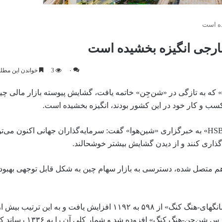
ده است
خارجی انگیزه بخشیده است
۰
3
خواندن این مطلب 7 دقیقه زمان 
به عقیده کارشناسان در حاشیه «کنفرانس سرمایه‌گذار جهانی ۲۰۲۳» که به تازگی در «شن‌جِن» خاتمه یافت، گشایش پیوسته بازار مالی
سب و کار خود در این کشور بودند، انگیزه بخشیده است.
«راسل جاکوبسن» رئیس بخش چین در شرکت خدمات بانکداری «HSBC» به خبرگزاری «شین‌هوا» گفت: سرمایه‌گذاران جهانی اکنو
ذاری کنند و از دیدن گشایش بیشتر خوشحالند.
م متصل شده، دسترسی به بازار سهام چین به شکل قابل توجهی بهبود 