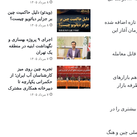
۸ مرداد ۱۴۰۵
(ویدئو) دلیل حاکمیت چین
بر جزایر دیائویو چیست؟
تازه اضافه شده
۸ مرداد ۱۴۰۵
مان آغاز این
اجرای ۹ پروژه بهسازی و
نگهداشت ابنیه در منطقه
یک تهران
قابل معامله
۷ مرداد ۱۴۰۵
تجربه چین روی میز
کارشناسان آب ایران؛ از
رند در تمام روزهایی که هم بازارهای
حکمرانی یکپارچه تا
فه‌ بازار
دبیرخانه همکاری مشترک
۷ مرداد ۱۴۰۵
گذاری بیشتری را در
صلی چین و هنگ