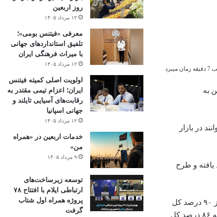
روز اربعین
۱۲ مرداد ۱۴۰۵
معرفی «فیتنس بومی»؛
تلفیق استانداردهای جهانی
با میراث فرهنگی ایران
۱۲ مرداد ۱۴۰۵
میبرد
اولویت اصلی کمیته فیتنس
 چین به
ایران؛ اعزام تیمی مقتدر به
رقابت‌های آسیایی تایلند و
جهانی اسپانیا
۱۲ مرداد ۱۴۰۵
ن می‌توانند در بازار
خدمات اربعین در «همراه
من»
۹ مرداد ۱۴۰۵
یافته و طرح
توسعه زیرساخت‌های
ارتباطی ایلام با افتتاح ۷۸
پروژه همراه اول شتاب
در ۱۳ مارس، تعداد سهام واجد شرایط تحت برنامه «اتصال بورس شانگهای-هنگ کنگ» از ۵۹۸ به ۱۱۹۲ افزایش یافت و به این ترتیب بیش از ۹۰ درصد کل
گرفت
سرمایه بازار را گرفت. در عین حال ۴۳۶ سهم به سیستم «اتصال بورس شن‌جِن-هنگ کنگ» افزوده شد و شمار کلی آن را به ۱۳۳۶ رساند که ۸۶ درصد کل