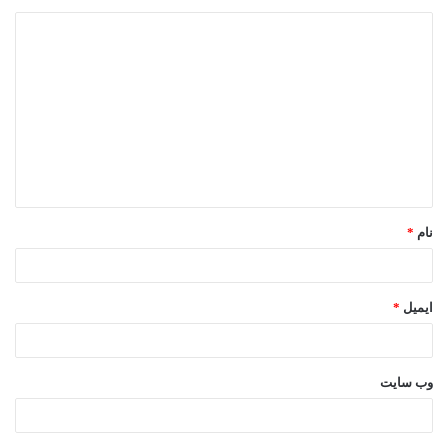
د
ی
د
گ
ا
ه
*
نام
*
ایمیل
*
وب‌ سایت