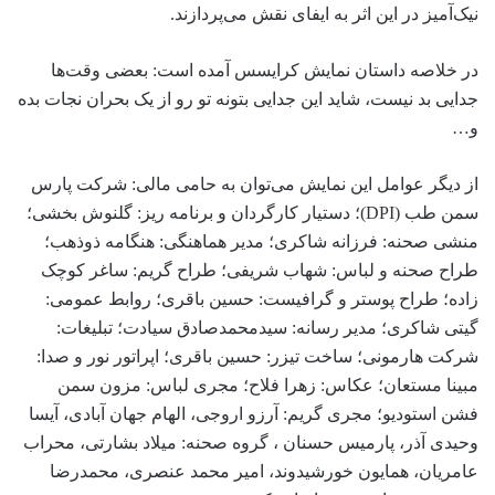
نیک‌آمیز در این اثر به ایفای نقش می‌پردازند.
در خلاصه داستان نمایش کرایسس آمده است: بعضی وقت‌ها
جدایی بد نیست، شاید این جدایی بتونه تو رو از یک بحران نجات بده
و…
از دیگر عوامل این نمایش می‌توان به حامی مالی: شرکت پارس
سمن طب (DPI)؛ دستیار کارگردان و برنامه ریز: گلنوش بخشی؛
منشی صحنه: فرزانه شاکری؛ مدیر هماهنگى: هنگامه ذوذهب؛
طراح صحنه و لباس: شهاب شریفی؛ طراح گریم: ساغر کوچک
زاده؛ طراح پوستر و گرافیست: حسین باقری؛ روابط عمومى:
گیتى شاکرى؛ مدیر رسانه: سیدمحمدصادق سیادت؛ تبلیغات:
شرکت هارمونی؛ ساخت تیزر: حسین باقرى؛ اپراتور نور و صدا:
مبینا مستعان؛ عکاس: زهرا فلاح؛ مجری لباس: مزون سمن
فشن استودیو؛ مجری گریم: آرزو اروجی، الهام جهان آبادی، آیسا
وحیدی آذر، پارمیس حسنان ، گروه صحنه: میلاد بشارتی، محراب
عامریان، همایون خورشیدوند، امیر محمد عنصری، محمدرضا