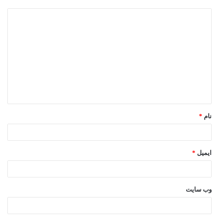
د
ی
د
گ
ا
ه
*
نام
*
ایمیل
*
وب‌ سایت