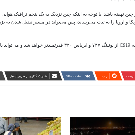
ند در برتری خانگی آن در چین نهفته باشد. با توجه به اینکه چین نزدیک به یک پنجم ترافیک هوا
 و اروپا را به ثبت می‌رساند، پس می‌تواند در مسیر تبدیل شدن به بزر
طبق گزارش L’Usine Nouvelle که یک نشریه فناوری فرانسوی است، C919 از بوئینگ ۷۳۷ و ایرباس ۳۲۰ قدرتم
ن‌ترست
‫رددیت
‫VKontakte
اشتراک گذاری از طریق ایمیل