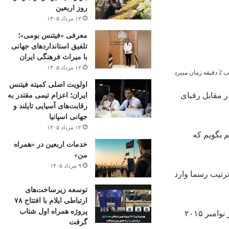
روز اربعین
۱۲ مرداد ۱۴۰۵
معرفی «فیتنس بومی»؛
تلفیق استانداردهای جهانی
با میراث فرهنگی ایران
۱۲ مرداد ۱۴۰۵
میبرد
اولویت اصلی کمیته فیتنس
ای قابل توجهی در مقابل رقبای
ایران؛ اعزام تیمی مقتدر به
رقابت‌های آسیایی تایلند و
جهانی اسپانیا
۱۲ مرداد ۱۴۰۵
ی‌توانم بگویم که
خدمات اربعین در «همراه
من»
۹ مرداد ۱۴۰۵
 ترتیب رسما وارد
توسعه زیرساخت‌های
ارتباطی ایلام با افتتاح ۷۸
پروژه همراه اول شتاب
پروژه C919 در سال ۲۰۰۷ آغاز به کار کرد و «شرکت هواپیمای تجاری چین» (COMAC) نخستین خط تولید هواپیمای C919 را در شانگهای در نوامبر ۲۰۱۵
گرفت