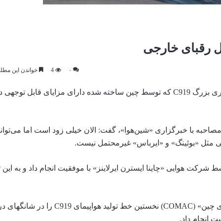
۰
4
خواندن این مطلب 2 دقیقه زمان 
یک کارشناس مطرح حمل و نقل از اروپا تاکید کرد هواپیمای مسافربری بزرگ C919 که توسط چین ساخته شده دارای مزای
 گیورسین» سرپرست حمل و نقل شرکت TRA Consulting در مصاحبه با خبرگزاری «شین‌هوا»، گفت: الان خیلی زود است اما م
را توسط شرکت هوایی «چاینا ایسترن ایرلاینز» با موفقیت انجام داد و به این