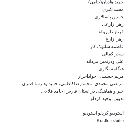
حمید هادیان(حامی)
محمداکبری
حسین پاسالاری
زهرا زارعی
فرناز داورپناه
زهرا زارع
فاطمه شلتوک کار
سحر کمالی
علی ودرثمین مردانه
هنگامه نگاری
مریم حسینی_ جواداحرار
مرتضی محمدی، محمدرضاکاظمی، حمید ود رسا قنبری
خبر و هماهنگی در استان فارس: حامد فلاحی
تدوین: وحید کردلو
استودیو کردلو استودیو
Kordlou studio