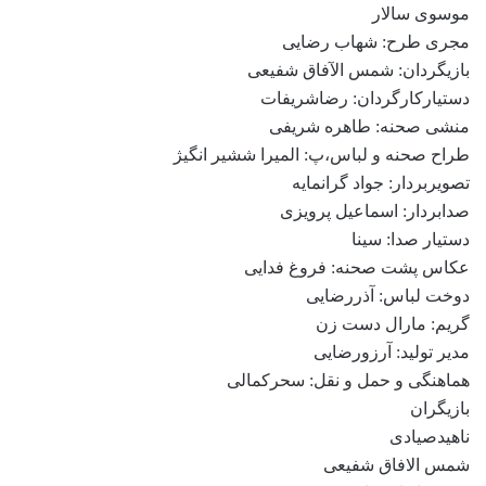
موسوی سالار
مجری طرح: شهاب رضایی
بازیگردان: شمس الآفاق شفیعی
دستیارکارگردان: رضاشریفات
منشی صحنه: طاهره شریفی
طراح صحنه و لباس،پ: المیرا ششیر انگیژ
تصویربردار: جواد گرانمایه
صدابردار: اسماعیل پرویزی
دستیار صدا: سینا
عکاس پشت صحنه: فروغ فدایی
دوخت لباس: آذررضایی
گریم: مارال دست زن
مدیر تولید: آرزورضایی
هماهنگی و حمل و نقل: سحرکمالی
بازیگران
ناهیدصیادی
شمس الافاق شفیعی