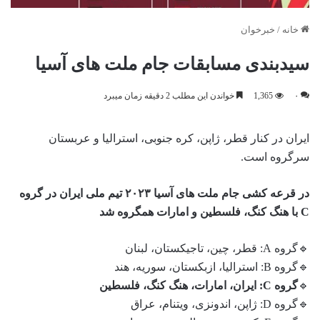
خانه
/
خبرخوان
سیدبندی مسابقات جام ملت های آسیا
۰
1,365
خواندن این مطلب 2 دقیقه زمان میبرد
ایران در کنار قطر، ژاپن، کره جنوبی، استرالیا و عربستان
سرگروه است.
در قرعه کشی جام ملت های آسیا ۲۰۲۳ تیم ملی ایران در گروه
C با هنگ کنگ، فلسطین و امارات همگروه شد
🔹گروه A: قطر، چین، تاجیکستان، لبنان
🔹گروه B: استرالیا، ازبکستان، سوریه، هند
🔹
گروه C: ایران، امارات، هنگ کنگ، فلسطین
🔹گروه D: ژاپن، اندونزی، ویتنام، عراق