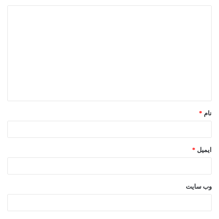
د
ی
د
گ
ا
ه
*
نام
*
ایمیل
*
وب‌ سایت