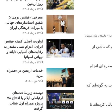
روز اربعین
۱۲ مرداد ۱۴۰۵
معرفی «فیتنس بومی»؛
تلفیق استانداردهای جهانی
با میراث فرهنگی ایران
۱۲ مرداد ۱۴۰۵
میبرد
اولویت اصلی کمیته فیتنس
که ناشی از
ایران؛ اعزام تیمی مقتدر به
رقابت‌های آسیایی تایلند و
جهانی اسپانیا
۱۲ مرداد ۱۴۰۵
اه مه حدود ۵۱٫۷ سفر هوایی انجام دادند که ۹۴٫۸ درصد حجم سفرهای انجام
خدمات اربعین در «همراه
من»
۹ مرداد ۱۴۰۵
 به گونه‌ای که
توسعه زیرساخت‌های
ارتباطی ایلام با افتتاح ۷۸
پروژه همراه اول شتاب
 کرده‌اند تا
گرفت