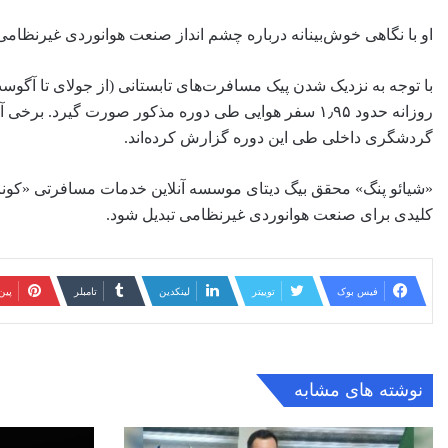
او با نگاهی خوش‌بینانه درباره چشم انداز صنعت هوانوردی غیرنظام
با توجه به نزدیک شدن پیک مسافرت‌های تابستانی (از جولای تا آگوست
روزانه حدود ۱٫۹۵ سفر هوایی طی دوره مذکور صورت گیر
گردشگری داخلی طی این دوره گزارش کرده‌اند.
«شیائو پنگ» محقق بیگ دیتای موسسه آنلاین خدمات مسافرتی «کون
کلیدی برای صنعت هوانوردی غیرنظامی تبدیل شود.
فیس بوک
توییتر
لینکدین
‫تامبلر
‫پی
نوشته های مشابه