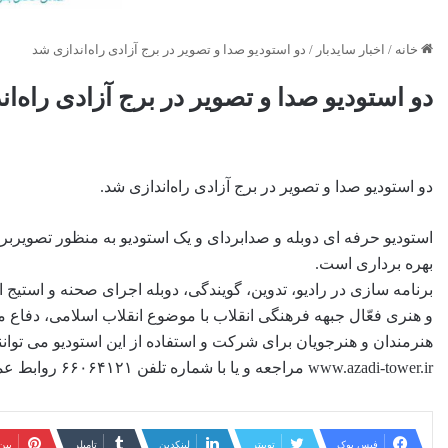
خانه
/
اخبار سایدبار
/
دو استودیو صدا و تصویر در برج آزادی راه‌اندازی شد
دو استودیو صدا و تصویر در برج آزادی راه‌ا
دو استودیو صدا و تصویر در برج آزادی راه‌اندازی شد.
استودیو حرفه ای دوبله و صدابردای و یک استودیو به منظور تصویربرد
بهره برداری است.
برنامه سازی در رادیو، تدوین، گویندگی، دوبله اجرای صحنه و استیج 
و هنری فعّال جبهه فرهنگی انقلاب با موضوع انقلاب اسلامی، دفاع م
هنرمندان و هنرجویان برای شرکت و استفاده از این استودیو می توان
www.azadi-tower.ir مراجعه و یا با شماره تلفن ۶۶۰۶۴۱۲۱ روابط عمومی مجموعه تماس حاصل کنند.
فیس بوک
توییتر
لینکدین
‫تامبلر
‫پی