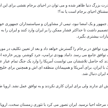
قدرت بزرگ دنیا ظاهر شده و می توان در احیای برجام نقشی برای این 
ا مشتاق احیای برجام است یا نه؟!
یس جمهور و یک امضا نبود، تیمی از مشاوران و سیاستمداران جمهوری خو
صمیم داشت تا حداکثر فشار ممکن را بر ایران وارد کنند و ایران را ب
ازات بیشتری بگیرد.
رد توافق در برجام را گسترش خواهد داد و بعد از تعیین تکلیف در مور
وافق جامع می رسد. داماد یهودی ترامپ، جرد کوشنر، وزیر خارجه اش
 که حاصل تلاششان می توانست آمریکا را وارد یک جنگ تمام عیار علیه
گ با ایران، برای آمریکا و همپیمانان منطقه ای اش و همچنین برای خلی
ایران دنبال شد.
قش ای ندارند ولی برای ایران کاری نکردند و به توافق عمل نشد. اروپا ط
مرحله احیا نرسید. ایران تصور می کرد با تئوری زمستان سخت، اروپا