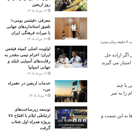
روز اربعین
۱۲ مرداد ۱۴۰۵
معرفی «فیتنس بومی»؛
تلفیق استانداردهای جهانی
با میراث فرهنگی ایران
۱۲ مرداد ۱۴۰۵
میبرد
اولویت اصلی کمیته فیتنس
اگر اراده حل
ایران؛ اعزام تیمی مقتدر به
رقابت‌های آسیایی تایلند و
متیاز می گیرند
جهانی اسپانیا
۱۲ مرداد ۱۴۰۵
خدمات اربعین در «همراه
 با چند
من»
 برجام را به ثمر
۹ مرداد ۱۴۰۵
توسعه زیرساخت‌های
ا به این سمت و
ارتباطی ایلام با افتتاح ۷۸
پروژه همراه اول شتاب
گرفت