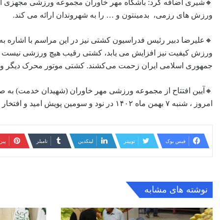
🔸شیری اضافه کرد: باشگاه مهر خاوران مجموعه ورزشی مجهزی ا
ورزش های رزمی، بدمینتون و … را به شهروندان ارائه می کند.
ورزش کیفیت نیز افزایش می یابد، کشتی رقیب هیچ ورزشی نیست همه
جمهوری اسلامی ایران زحمت می‌کشند. کشتی موتور محرک دیگر ور
امروز ، شنبه ۷ بهمن ماه ۱۴۰۲ در نود و سومین پویش امید و افتخار توسط شهردار منطقه و برادر شهیدان «مجید و امیر حسین خدمت» افتتاح شد.
فیس بوک
توییتر
لینکدین
‫تامبلر
‫پی
نوشته های مشابه