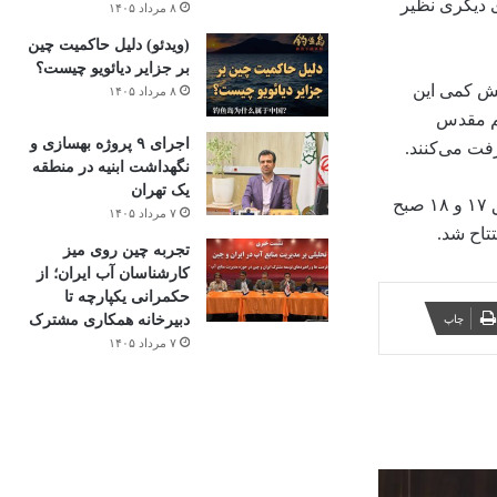
 دیگری نظیر
۸ مرداد ۱۴۰۵
(ویدئو) دلیل حاکمیت چین
بر جزایر دیائویو چیست؟
 کشتی طی ۴ سال اخیر گفت: با افزایش کمی این
۸ مرداد ۱۴۰۵
چم مقدس
اجرای ۹ پروژه بهسازی و
ت می‌کنند.
نگهداشت ابنیه در منطقه
یک تهران
🔸آیین افتتاح از مجموعه ورزشی مهر خاوران (شهیدان خدمت) به صورت ویدئو کنفرانس (برخط) همزمان با دو مجموعه ورزشی در مناطق ۱۷ و ۱۸ صبح
۷ مرداد ۱۴۰۵
تجربه چین روی میز
کارشناسان آب ایران؛ از
حکمرانی یکپارچه تا
چاپ
دبیرخانه همکاری مشترک
۷ مرداد ۱۴۰۵