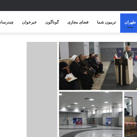
پایان امسال
طهران
تریبون شما
فضای مجازی
گوناگون
خبرخوان
چندرسانه