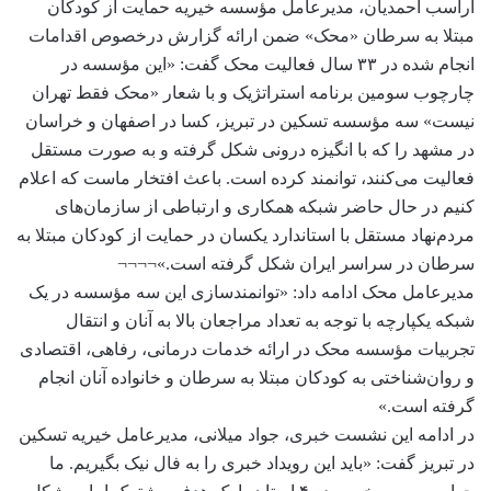
آراسب احمدیان، مدیرعامل مؤسسه خیریه حمایت از کودکان
مبتلا به سرطان «محک» ضمن ارائه گزارش درخصوص اقدامات
انجام شده در ۳۳ سال فعالیت محک گفت:‌ «این مؤسسه در
چارچوب سومین برنامه استراتژیک و با شعار «محک فقط تهران
نیست» سه مؤسسه تسکین در تبریز، کسا در اصفهان و خراسان
در مشهد را که با انگیزه درونی شکل گرفته و به صورت مستقل
فعالیت می‌کنند، توانمند کرده است. باعث افتخار ماست که اعلام
کنیم در حال حاضر شبکه همکاری و ارتباطی از سازمان‌های
مردم‌نهاد مستقل با استاندارد یکسان در حمایت از کودکان مبتلا به
سرطان در سراسر ایران شکل گرفته است.»¬¬¬¬
مدیرعامل محک ادامه داد: «توانمندسازی این سه مؤسسه در یک
شبکه یکپارچه با توجه به تعداد مراجعان بالا به آنان و انتقال
تجربیات مؤسسه محک در ارائه خدمات درمانی، رفاهی، اقتصادی
و روان‌شناختی به کودکان مبتلا به سرطان و خانواده آنان انجام
گرفته است.»
در ادامه این نشست خبری، جواد میلانی، مدیرعامل خیریه تسکین
در تبریز گفت:‌ «باید این رویداد خبری را به فال نیک بگیریم. ما