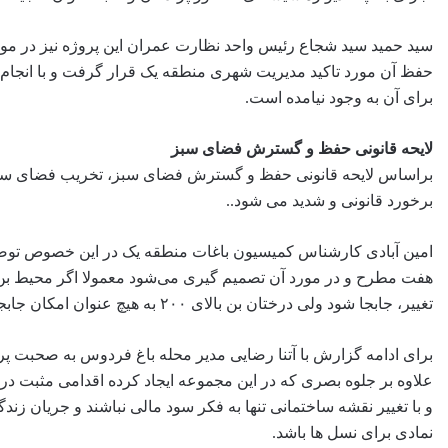
سید حمید سید شجاع رئیس واحد نظارت عمران این پروژه نیز در م
حفظ آن مورد تاکید مدیریت شهری منطقه یک قرار گرفت و با انجام ع
برای آن به وجود نیامده است.
لایحه قانونی حفظ و گسترش فضای سبز
براساس لایحه قانونی حفظ و گسترش فضای سبز، تخریب فضای سبز ش
برخورد قانونی و شدید می شود..
امین آبادی کارشناس کمیسیون باغات منطقه یک در این خصوص توضی
تغییر، جابجا شود ولی درختان بن بالای ۲۰۰ به هیچ عنوان امکان جابجایی ندارند و باید مالک با تغییر نقشه، عقب نشینی، ایجاد نورگیرو…آن را حفظ کند.
برای ادامه گزارش با آتنا رضایی مدیر محله باغ فردوس به صحبت پرد
علاوه بر جلوه بصری که در این مجموعه ایجاد کرده اقدامی مثبت در 
و با تغییر نقشه ساختمانی تنها به فکر سود مالی نباشند و جریان زند
نمادی برای نسل ها باشد.