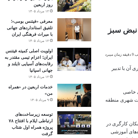
روز اربعین
۱۲ مرداد ۱۴۰۵
معرفی «فیتنس بومی»؛
تلفیق استانداردهای جهانی
 نبض سبز
با میراث فرهنگی ایران
۱۲ مرداد ۱۴۰۵
اولویت اصلی کمیته فیتنس
میبرد
ایران؛ اعزام تیمی مقتدر به
رقابت‌های آسیایی تایلند و
آن با تدبیر
جهانی اسپانیا
۱۲ مرداد ۱۴۰۵
خدمات اربعین در «همراه
ژگی خاصی
من»
ریت شهری منطقه
۹ مرداد ۱۴۰۵
توسعه زیرساخت‌های
ارتباطی ایلام با افتتاح ۷۸
سکان کارگری در
پروژه همراه اول شتاب
ر، کلاس و کارگاه‌های آموزشی
گرفت