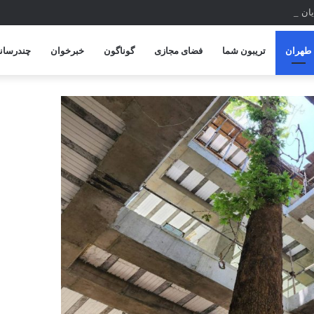
پایان امسال
طهران
تریبون شما
فضای مجازی
گوناگون
خبرخوان
چندرسانه