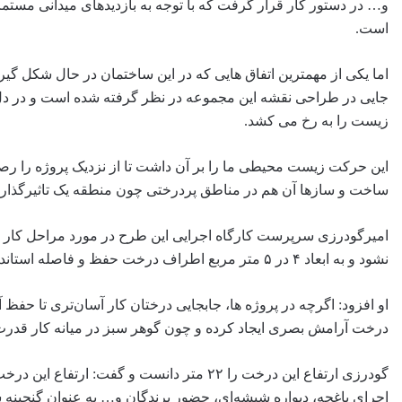
و… در دستور کار قرار گرفت که با توجه به بازدیدهای میدانی مست
است.
جایی در طراحی نقشه این مجموعه در نظر گرفته شده است و در دل
زیست را به رخ می کشد.
این حرکت زیست محیطی ما را بر آن داشت تا از نزدیک پروژه را رصد و 
ساخت و سازها آن هم در مناطق پردرختی چون منطقه یک تاثیرگذار 
امیرگودرزی سرپرست کارگاه اجرایی این طرح در مورد مراحل کار به
نشود و به ابعاد ۴ در ۵ متر مربع اطراف درخت حفظ و فاصله استاندارد آن از دیواره‌ها و سقف‌های اجرا شده در نظر گرفته شد.
او افزود: اگرچه در پروژه ها، جابجایی درختان کار آسان‌تری تا حف
درخت آرامش بصری ایجاد کرده و چون گوهر سبز در میانه کار قدرت 
گودرزی ارتفاع این درخت را ۲۲ متر دانست و گ
اجرای باغچه، دیواره شیشه‌ای، حضور پرندگان و… به عنوان گنجینه 