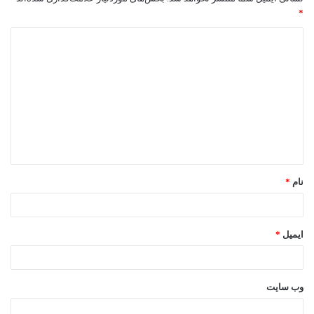
*
د
ی
د
گ
ا
ه
*
نام
*
ایمیل
*
وب‌ سایت