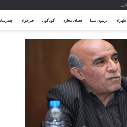
پایان امسال
طهران
تریبون شما
فضای مجازی
گوناگون
خبرخوان
چندرسانه