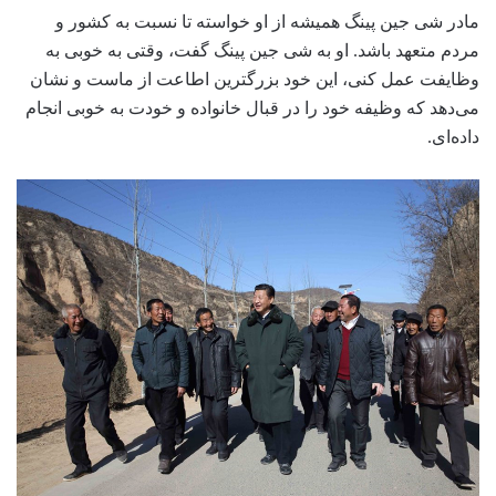
عکسی دیده می‌شد با این صحنه که شی جین پینگ و همسرش
«پنگ لی یوان» دستان مادرشان «چی شین» را گرفته و به راه
رفتن او کمک می‌کنند.
مادر شی جین پینگ در پنج- شش سالگی او داستان قهرمان یو فی
درباره وفاداریش به کشور را تعریف کرد و از آن به بعد شی جین
پینگ همواره این داستان را در ذهن خود سپرد و وفاداری برای
کشور را هدف زندگیش قرار داد.
مادر شی جین پینگ همیشه از او خواسته تا نسبت به کشور و
مردم متعهد باشد. او به شی جین پینگ گفت، وقتی به خوبی به
وظایفت عمل کنی، این خود بزرگترین اطاعت از ماست و نشان
می‌دهد که وظیفه خود را در قبال خانواده و خودت به خوبی انجام
داده‌ای.