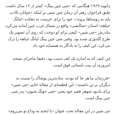
ژانویه ۱۹۶۹ هنگامی که «شی جین پینگ» کمتر از ۱۶ سال داشت
طبق فراخوان رهبر آن زمان چین مبنی بر اینکه «جوانان باادب
باید به روستاها بروند»، خود را برای عزیمت به دهکده «لیانگ
جیاهه» استان «شاآن‎شی» واقع در شمال غرب چین آماده می‌کرد،
مادرش «چی شین» کیفی برای او دوخت که روی آن تصویر یک
طرح گلدوزی شده بود. وقتی شی جین پینگ لیانگ جیاهه را ترک
می‌کرد، این کیف را به یادگار به همسایه خود داد.
این کیف که به اندازه یک کف دست بود، دقیقا ماجرای نسخه
امروزی آن بیت باستانی فوق است.
«فرزندان ما هر جا که بودند، ساده‌ترین پوشاک را نسبت به
دیگران بر تن داشتند». این قطعه‌ای از مقاله خانم «چی شین»
برای یادبود شوهر فقید خود یعنی «شی جونگ شیون» پدر شی
جین پینگ است.
چی شین در این مقاله تحت عنوان «با لبخند به وداع تو می‌روم»