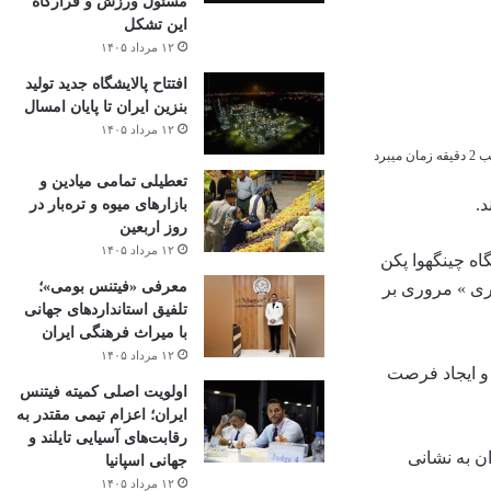
مسئول ورزش و قرارگاه
این تشکل
۱۲ مرداد ۱۴۰۵
افتتاح ‌پالایشگاه جدید تولید
بنزین ایران تا پایان امسال
۱۲ مرداد ۱۴۰۵
میبرد
تعطیلی تمامی میادین و
.
بازارهای میوه و تره‌بار در
روز اربعین
۱۲ مرداد ۱۴۰۵
انشگاه چینگهوا پکن
معرفی «فیتنس بومی»؛
ری » مروری بر
تلفیق استانداردهای جهانی
با میراث فرهنگی ایران
۱۲ مرداد ۱۴۰۵
 و ایجاد فرصت
اولویت اصلی کمیته فیتنس
ایران؛ اعزام تیمی مقتدر به
رقابت‌های آسیایی تایلند و
۱۹ در موزه هنرهای معاصر تهران به نشانی
جهانی اسپانیا
۱۲ مرداد ۱۴۰۵