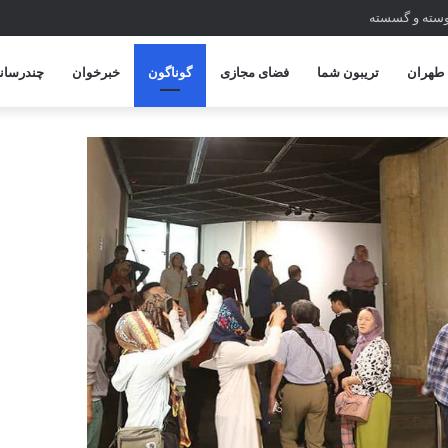
یوسته و گسسته
طهران
تریبون شما
فضای مجازی
گوناگون
خبرخوان
چندرسانه