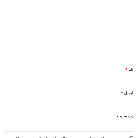
د
ی
د
گ
ا
ه
*
نام
*
ایمیل
*
وب‌ سایت