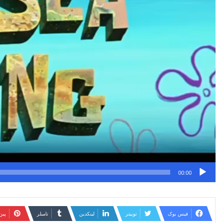
00:00
فیس بوک
توییتر
لینکدین
‫تامبلر
‫پی