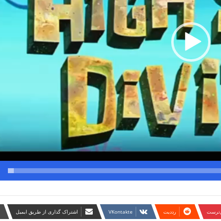
ن‌ترست
‫رددیت
‫VKontakte
اشتراک گذاری از طریق ایمیل