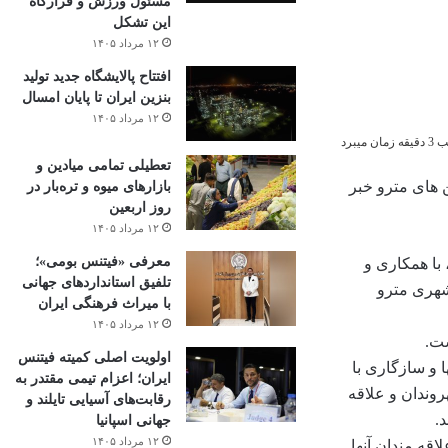
مسئول ورزش و قرارگاه
این تشکل
۱۲ مرداد ۱۴۰۵
افتتاح ‌پالایشگاه جدید تولید
بنزین ایران تا پایان امسال
۱۲ مرداد ۱۴۰۵
میبرد
تعطیلی تمامی میادین و
 های مترو خبر
بازارهای میوه و تره‌بار در
روز اربعین
۱۲ مرداد ۱۴۰۵
معرفی «فیتنس بومی»؛
با همکاری و
تلفیق استانداردهای جهانی
شهری مترو
با میراث فرهنگی ایران
۱۲ مرداد ۱۴۰۵
ست.
اولویت اصلی کمیته فیتنس
ا و سازگاری با
ایران؛ اعزام تیمی مقتدر به
وندان و علاقه
رقابت‌های آسیایی تایلند و
.
جهانی اسپانیا
۱۲ مرداد ۱۴۰۵
قه مندان آنها