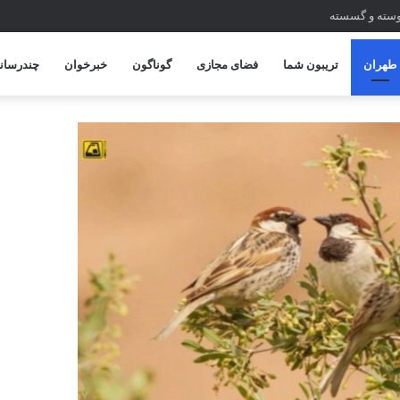
یوسته و گسسته
طهران
تریبون شما
فضای مجازی
گوناگون
خبرخوان
چندرسانه