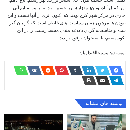
گفتنی است:چشمه مراد آب، استخر بزرگ، نهر رستم، باغ ادهم،
نهر کمال آباد، ویان( بیدزار)، نهر حسین آباد به ترتیب منابع آبی
جاری در مرکز شهر کرج بودند که اکنون اثری از آنها نیست و این
نبودن ها مرهون همان سیاست های غلطی است که گریبان گیر
شده و متاسفانه گردن دغدغه مندی محیط زیست را در این
اکوسیستم، تا استخوان ترقوه بریدند.
نویسنده: مسیحااقتداریان
نوشته های مشابه