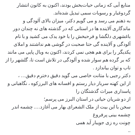
منابع آبی که زمانی حیات‌بخش بودند، اکنون به کانون انتشار
گردوغبار و رسوبات سمی تبدیل شده‌اند.
به ذهنم می رسد و می گویم دکتر، میزان بالای آلودگی و
ماندگاری آلاینده ها در استانی که در گذشته های نه چندان دور
باغشهری دلگشا و فرحبخش را با خود یدک می کشید و با نام
آلودگی و آلاینده گی حتا صحبت در گوشی هم نداشتند و املای
یکدیگر را برای هم هجی نمی کردند، اکنون به وبال پایی می مانند
که بر گرده هم سوار شده و آلودگی در تلاش است تا، گلشهر را از
تاب و توان بیاندازد .
دکتر رجبی با متانت خاصی می گوید دقیق دخترم دقیق… ،
از این کهنه سرباز دیار رستم و افسانه های البرزکوه ، نگاهبانی و
پاسداری میراث گذشتگان را
از دو شریان حیاتی در استان البرز می پرسم؛
سخن با این بیت از ملک الشعرای بهار می آغازد…. چشمه اندر
چشمه بینی پرفروغ
چونت ره زی جویبار آید همی
..