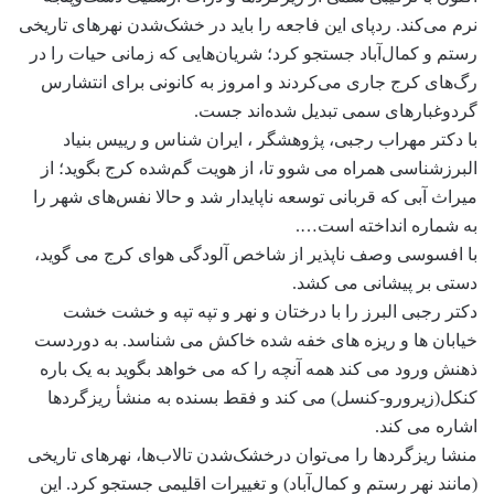
نرم می‌کند. ردپای این فاجعه را باید در خشک‌شدن نهرهای تاریخی
رستم و کمال‌آباد جستجو کرد؛ شریان‌هایی که زمانی حیات را در
رگ‌های کرج جاری می‌کردند و امروز به کانونی برای انتشارس
گردوغبارهای سمی تبدیل شده‌اند جست.
با دکتر مهراب رجبی، پژوهشگر ، ایران شناس و رییس بنیاد
البرزشناسی همراه می شوو تا، از هویت گم‌شده کرج بگوید؛ از
میراث آبی که قربانی توسعه ناپایدار شد و حالا نفس‌های شهر را
به شماره انداخته است….
با افسوسی وصف ناپذیر از شاخص آلودگی هوای کرج می گوید،
دستی بر پیشانی می کشد.
دکتر رجبی البرز را با درختان و نهر و تپه تپه و خشت خشت
خیابان ها و ریزه های خفه شده خاکش می شناسد. به دوردست
ذهنش ورود می کند همه آنچه را که می خواهد بگوید به یک باره
کنکل(زیرورو-کنسل) می کند و فقط بسنده به منشأ ریزگردها
اشاره می کند.
منشا ریزگردها را می‌توان درخشک‌شدن تالاب‌ها، نهرهای تاریخی
(مانند نهر رستم و کمال‌آباد) و تغییرات اقلیمی جستجو کرد. این