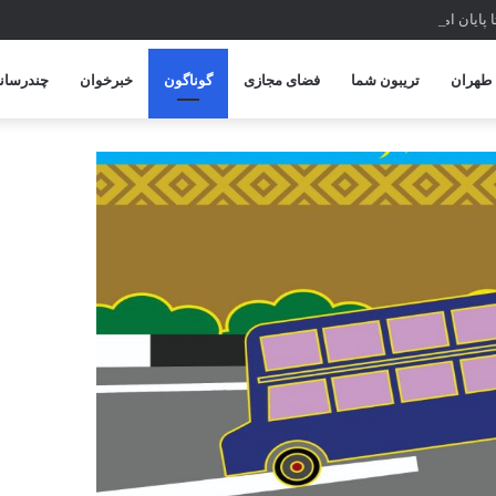
تا پایان امسال
طهران
تریبون شما
فضای مجازی
گوناگون
خبرخوان
چندرسانه