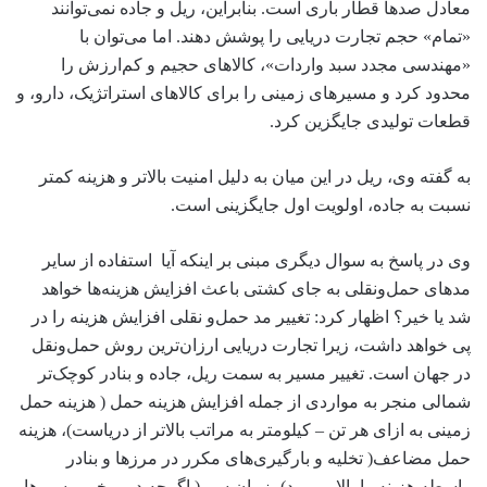
معادل صدها قطار باری است. بنابراین، ریل و جاده نمی‌توانند
«تمام» حجم تجارت دریایی را پوشش دهند. اما می‌توان با
«مهندسی مجدد سبد واردات»، کالاهای حجیم و کم‌ارزش را
محدود کرد و مسیرهای زمینی را برای کالاهای استراتژیک، دارو، و
قطعات تولیدی جایگزین کرد.
به گفته وی، ریل در این میان به دلیل امنیت بالاتر و هزینه کمتر
نسبت به جاده، اولویت اول جایگزینی است.
وی در پاسخ به سوال دیگری مبنی بر اینکه آیا استفاده از سایر
مدهای حمل‌ونقلی به جای کشتی باعث افزایش هزینه‌ها خواهد
شد یا خیر؟ اظهار کرد: تغییر مد حمل‌و نقلی افزایش هزینه را در
پی خواهد داشت، زیرا تجارت دریایی ارزان‌ترین روش حمل‌ونقل
در جهان است. تغییر مسیر به سمت ریل، جاده و بنادر کوچک‌تر
شمالی منجر به مواردی از جمله افزایش هزینه حمل ( هزینه حمل
زمینی به ازای هر تن – کیلومتر به مراتب بالاتر از دریاست)، هزینه
حمل مضاعف( تخلیه و بارگیری‌های مکرر در مرزها و بنادر
واسطه هزینه را بالا می‌برد)، زمان سیر( اگرچه در برخی مسیرها